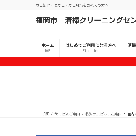
コ
ナ
カビ処理・防カビ・カビ対策をお考えの方へ
ン
ビ
テ
ゲ
ン
ー
福岡市 清掃クリーニングセ
ツ
シ
へ
ョ
ス
ン
キ
に
ッ
移
ホーム
はじめてご利用になる方へ
清掃
プ
動
HOME
First time
HOME
サービスご案内
特殊サービス ご案内
室内