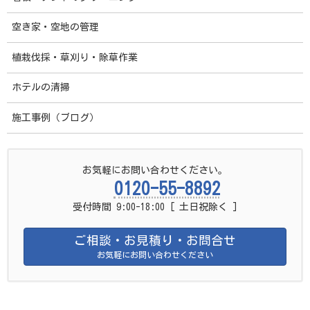
コ
ナ
福岡市 清掃クリーニングセンター
ン
ビ
テ
ゲ
空き家・空地の管理
ン
ー
協力業者募集中
詳しくはこちら
ツ
シ
へ
ョ
植栽伐採・草刈り・除草作業
ス
ン
キ
に
ッ
移
ホテルの清掃
新型コロナ等の感染症予防対策
プ
動
施工事例（ブログ）
HOME
サービスご案内
特殊サービス ご案内
新型コロナ等の感染症予防対策
お気軽にお問い合わせください。
0120-55-8892
新型コロナウィルス・新型インフ
受付時間 9:00-18:00 [ 土日祝除く ]
ルエンザなどの感染症予防対策
ご相談・お見積り・お問合せ
お気軽にお問い合わせください