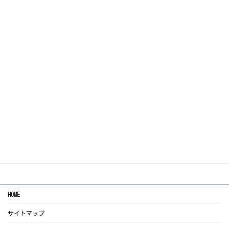
ご相談・お見積りは無料で対応
しておりますので、安
心してお気軽にお問合せ下さい！
0120-55-8892
お電話のお問合せはこちら！
LINEのお問合せはこちら
お問合せフォームはこちら
HOME
サイトマップ