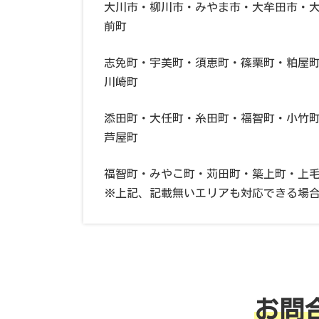
大川市・柳川市・みやま市・大牟田市・
前町
志免町・宇美町・須恵町・篠栗町・粕屋
川崎町
添田町・大任町・糸田町・福智町・小竹
芦屋町
福智町・みやこ町・苅田町・築上町・上
※上記、記載無いエリアも対応できる場
お問