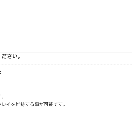
護しながら作業します。
しい洗剤を使用することも可能です。
ください。
は
。
で、
キレイを維持する事が可能です。