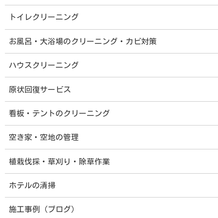
コ
ナ
看板やテントのクリーニングをお考えの方へ
ン
ビ
トイレクリーニング
テ
ゲ
ン
ー
福岡市 清掃クリーニングセ
ツ
シ
お風呂・大浴場のクリーニング・カビ対策
へ
ョ
ス
ン
キ
に
ハウスクリーニング
ッ
移
ホーム
はじめてご利用になる方へ
プ
動
HOME
First time
原状回復サービス
HOME
サービスご案内
清掃サービスメニュー
看板
看板・テントのクリーニング
空き家・空地の管理
看板
植栽伐採・草刈り・除草作業
ホテルの清掃
施工事例（ブログ）