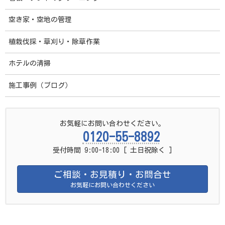
コ
ナ
福岡市 清掃クリーニングセンター
ン
ビ
テ
ゲ
空き家・空地の管理
ン
ー
協力業者募集中
詳しくはこちら
ツ
シ
へ
ョ
植栽伐採・草刈り・除草作業
HOME
サービスご案内
お客様別・建物別 清掃サービス
ス
ン
店舗の清掃サービス
キ
に
ッ
移
ホテルの清掃
プ
動
施工事例（ブログ）
店舗の清掃サービ
お気軽にお問い合わせください。
ス
0120-55-8892
受付時間 9:00-18:00 [ 土日祝除く ]
ご相談・お見積り・お問合せ
お気軽にお問い合わせください